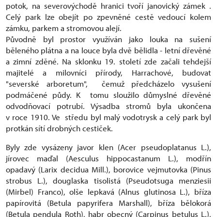
potok, na severovýchodě hranici tvoří janovický zámek .
Celý park lze obejít po zpevněné cestě vedoucí kolem
zámku, parkem a stromovou alejí.
Původně byl prostor využíván jako louka na sušení
běleného plátna a na louce byla dvě bělidla - letní dřevěné
a zimní zděné. Na sklonku 19. století zde začali tehdejší
majitelé a milovníci přírody, Harrachové, budovat
"severské arboretum", čemuž předcházelo vysušení
podmáčené půdy. K tomu sloužilo důmyslné dřevěné
odvodňovací potrubí. Výsadba stromů byla ukončena
v roce 1910. Ve středu byl malý vodotrysk a celý park byl
protkán sítí drobných cestiček.
Byly zde vysázeny javor klen (Acer pseudoplatanus L.),
jírovec maďal (Aesculus hippocastanum L.), modřín
opadavý (Larix decidua Mill.), borovice vejmutovka (Pinus
strobus L.), douglaska tisolistá (Pseudotsuga menziesii
(Mirbel) Franco), olše lepkavá (Alnus glutinosa L.), bříza
papírovitá (Betula papyrifera Marshall), bříza bělokorá
(Betula pendula Roth), habr obecný (Carpinus betulus L.),