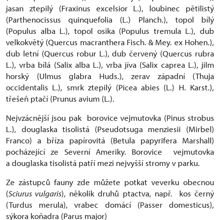
jasan ztepilý (Fraxinus excelsior L.), loubinec pětilistý
(Parthenocissus quinquefolia (L.) Planch.), topol bílý
(Populus alba L.), topol osika (Populus tremula L.), dub
velkokvětý (Quercus macranthera Fisch. & Mey. ex Hohen.),
dub letní (Quercus robur L.), dub červený (Quercus rubra
L.), vrba bílá (Salix alba L.), vrba jíva (Salix caprea L.), jilm
horský (Ulmus glabra Huds.), zerav západní (Thuja
occidentalis L.), smrk ztepilý (Picea abies (L.) H. Karst.),
třešeň ptačí (Prunus avium (L.).
Nejvzácnější jsou pak borovice vejmutovka (Pinus strobus
L.), douglaska tisolistá (Pseudotsuga menziesii (Mirbel)
Franco) a bříza papírovitá (Betula papyrifera Marshall)
pocházející ze Severní Ameriky. Borovice vejmutovka
a douglaska tisolistá patří mezi nejvyšší stromy v parku.
Ze zástupců fauny zde můžete potkat veverku obecnou
(
Sciurus vulgaris
), několik druhů ptactva, např. kos černý
(Turdus merula), vrabec domácí (Passer domesticus),
sýkora koňadra (Parus major)