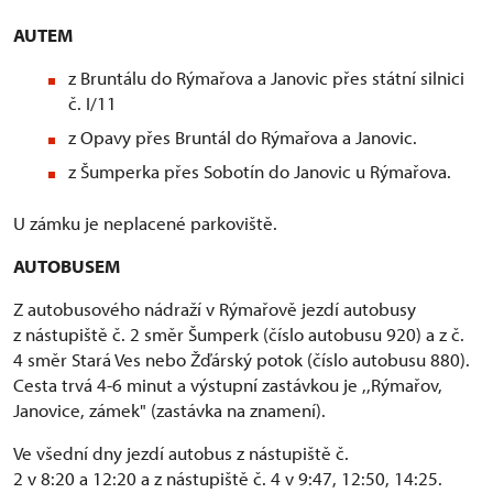
AUTEM
z Bruntálu do Rýmařova a Janovic přes státní silnici
č. I/11
z Opavy přes Bruntál do Rýmařova a Janovic.
z Šumperka přes Sobotín do Janovic u Rýmařova.
U zámku je neplacené parkoviště.
AUTOBUSEM
Z autobusového nádraží v Rýmařově jezdí autobusy
z nástupiště č. 2 směr Šumperk (číslo autobusu 920) a z č.
4 směr Stará Ves nebo Žďárský potok (číslo autobusu 880).
Cesta trvá 4-6 minut a výstupní zastávkou je ,,Rýmařov,
Janovice, zámek" (zastávka na znamení).
Ve všední dny jezdí autobus z nástupiště č.
2 v 8:20 a 12:20 a z nástupiště č. 4 v 9:47, 12:50, 14:25.