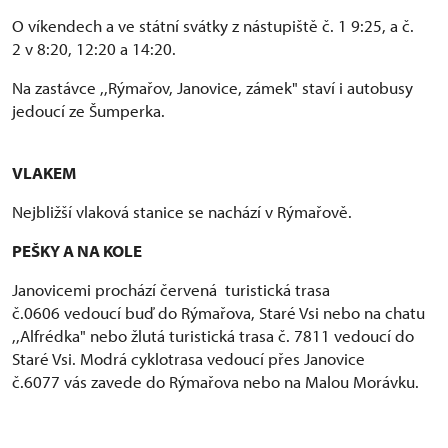
O víkendech a ve státní svátky z nástupiště č. 1 9:25, a č.
2 v 8:20, 12:20 a 14:20.
Na zastávce ,,Rýmařov, Janovice, zámek" staví i autobusy
jedoucí ze Šumperka.
VLAKEM
Nejbližší vlaková stanice se nachází v Rýmařově.
PEŠKY A NA KOLE
Janovicemi prochází červená turistická trasa
č.0606 vedoucí buď do Rýmařova, Staré Vsi nebo na chatu
,,Alfrédka" nebo žlutá turistická trasa č. 7811 vedoucí do
Staré Vsi. Modrá cyklotrasa vedoucí přes Janovice
č.6077 vás zavede do Rýmařova nebo na Malou Morávku.