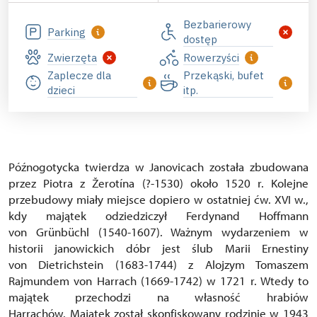
Bezbarierowy
Parking
dostęp
Zwierzęta
Rowerzyści
Zaplecze dla
Przekąski, bufet
dzieci
itp.
Późnogotycka twierdza w Janovicach została zbudowana
przez Piotra z Žerotína (?-1530) około 1520 r. Kolejne
przebudowy miały miejsce dopiero w ostatniej ćw. XVI w.,
kdy majątek odziedziczył Ferdynand Hoffmann
von Grünbüchl (1540-1607). Ważnym wydarzeniem w
historii janowickich dóbr jest ślub Marii Ernestiny
von Dietrichstein (1683-1744) z Alojzym Tomaszem
Rajmundem von Harrach (1669-1742) w 1721 r. Wtedy to
majątek przechodzi na własność hrabiów
Harrachów. Majątek został skonfiskowany rodzinie w 1943