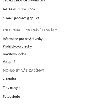
793 42 Janovice u Rýmařova
tel. +420 778 961 569
e-mail:
janovice@npu.cz
INFORMACE PRO NÁVŠTĚVNÍKY
Informace pro návštěvníky
Prohlídkové okruhy
Návštěvní doba
Vstupné
MOHLO BY VÁS ZAJÍMAT
O zámku
Tipy na výlet
Fotogalerie