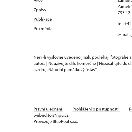
Akce
Zámek 
Zámek 
Zprávy
793 42 
Publikace
tel. +4
Pro média
e-mail:
Není-li výslovně uvedeno jinak, podléhají fotografie a
autora | Neužívejte dílo komerčně | Nezasahujte do dí
a „zdroj: Národní památkový ústav“
Právní ujednání
Prohlášení o přístupnosti
Ř
webeditor@npu.cz
Provozuje BluePool s.r.o.