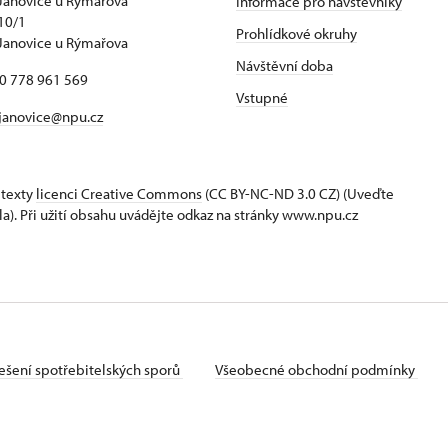
Janovice u Rýmařova
Informace pro návštěvníky
10/1
Prohlídkové okruhy
Janovice u Rýmařova
Návštěvní doba
20 778 961 569
Vstupné
janovice@npu.cz
 texty
licenci Creative Commons
(CC BY-NC-ND 3.0 CZ) (Uveďte
la). Při užití obsahu uvádějte odkaz na stránky www.npu.cz
ešení spotřebitelských sporů
Všeobecné obchodní podmínky