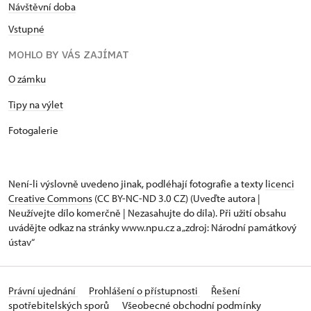
Návštěvní doba
Vstupné
MOHLO BY VÁS ZAJÍMAT
O zámku
Tipy na výlet
Fotogalerie
Není-li výslovně uvedeno jinak, podléhají fotografie a texty
licenci
Creative Commons
(CC BY-NC-ND 3.0 CZ) (Uveďte autora |
Neužívejte dílo komerčně | Nezasahujte do díla). Při užití obsahu
uvádějte odkaz na stránky www.npu.cz a „zdroj: Národní památkový
ústav“
Právní ujednání
Prohlášení o přístupnosti
Řešení
spotřebitelských sporů
Všeobecné obchodní podmínky