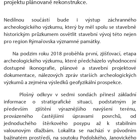
projektu plánované rekonstrukce.
Nedílnou součástí bude i výstup záchranného
archeologického výzkumu, který by měl spolu se stavebně
historickým průzkumem osvětlit stavební vývoj této nejen
pro region Rýmařovska významné památky.
Na podzim roku 2018 proběhla první, zjišťovací, etapa
archeologického výzkumu, které předcházelo vyhodnocení
dostupné ikonografie, plánové a stavební projektové
dokumentace, nálezových zpráv starších archeologických
výzkumů a zejména výsledků geofyzikální prospekce.
Plošný odkryv v sedmi sondách přinesl základní
informace o stratigrafické situaci, podstatným je
především zjištění výraznějšího navýšení terénu,
provázeného častějšími úpravami povrchů, od
jednoduchého štěrkového posypu až k stabilním
valounovým dlažbám. Lokalita se nachází v původním
bažinatém prostředí, na soutoku Podolského, Janovického