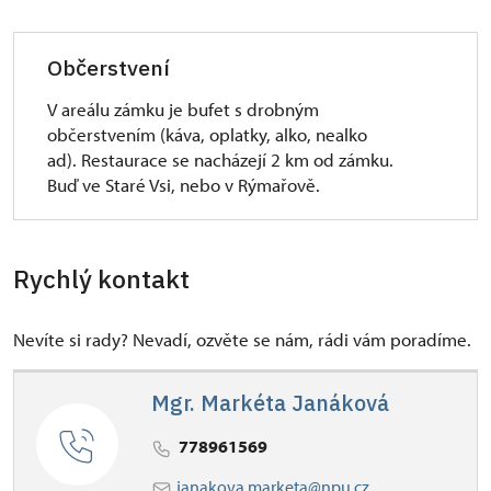
Občerstvení
V areálu zámku je bufet s drobným
občerstvením (káva, oplatky, alko, nealko
ad). Restaurace se nacházejí 2 km od zámku.
Buď ve Staré Vsi, nebo v Rýmařově.
Rychlý kontakt
Nevíte si rady? Nevadí, ozvěte se nám, rádi vám poradíme.
Mgr. Markéta Janáková
778961569
janakova.marketa@npu.cz