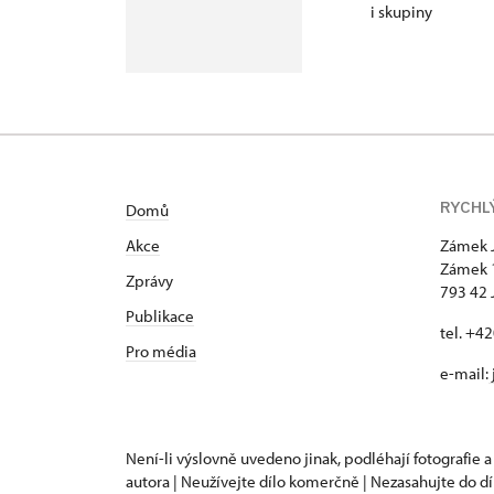
i skupiny
RYCHL
Domů
Akce
Zámek 
Zámek 
Zprávy
793 42 
Publikace
tel. +4
Pro média
e-mail:
Není-li výslovně uvedeno jinak, podléhají fotografie a
autora | Neužívejte dílo komerčně | Nezasahujte do dí