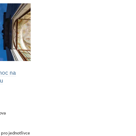
noc na
 u
ova
 pro jednotlivce