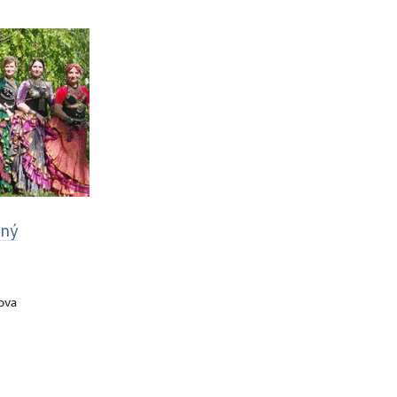
ný
ova