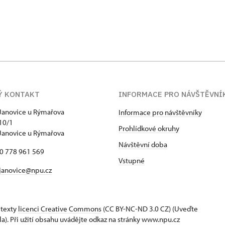
Ý KONTAKT
INFORMACE PRO NÁVŠTĚVNÍ
Janovice u Rýmařova
Informace pro návštěvníky
10/1
Prohlídkové okruhy
Janovice u Rýmařova
Návštěvní doba
20 778 961 569
Vstupné
janovice@npu.cz
 texty
licenci Creative Commons
(CC BY-NC-ND 3.0 CZ) (Uveďte
la). Při užití obsahu uvádějte odkaz na stránky www.npu.cz