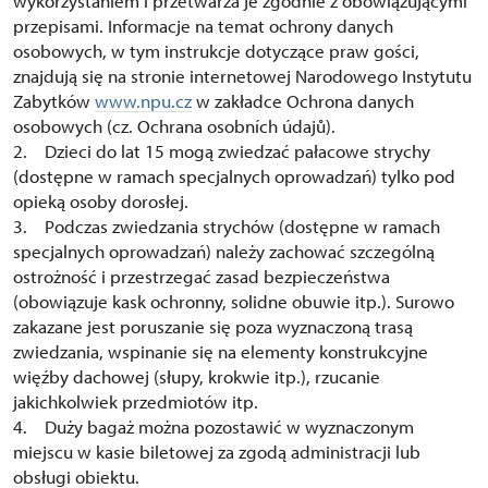
wykorzystaniem i przetwarza je zgodnie z obowiązującymi
przepisami. Informacje na temat ochrony danych
osobowych, w tym instrukcje dotyczące praw gości,
znajdują się na stronie internetowej Narodowego Instytutu
Zabytków
www.npu.cz
w zakładce Ochrona danych
osobowych (cz. Ochrana osobních údajů).
2. Dzieci do lat 15 mogą zwiedzać pałacowe strychy
(dostępne w ramach specjalnych oprowadzań) tylko pod
opieką osoby dorosłej.
3. Podczas zwiedzania strychów (dostępne w ramach
specjalnych oprowadzań) należy zachować szczególną
ostrożność i przestrzegać zasad bezpieczeństwa
(obowiązuje kask ochronny, solidne obuwie itp.). Surowo
zakazane jest poruszanie się poza wyznaczoną trasą
zwiedzania, wspinanie się na elementy konstrukcyjne
więźby dachowej (słupy, krokwie itp.), rzucanie
jakichkolwiek przedmiotów itp.
4. Duży bagaż można pozostawić w wyznaczonym
miejscu w kasie biletowej za zgodą administracji lub
obsługi obiektu.