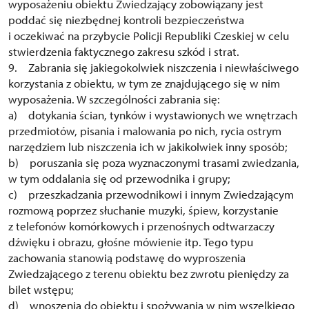
wyposażeniu obiektu Zwiedzający zobowiązany jest
poddać się niezbędnej kontroli bezpieczeństwa
i oczekiwać na przybycie Policji Republiki Czeskiej w celu
stwierdzenia faktycznego zakresu szkód i strat.
9. Zabrania się jakiegokolwiek niszczenia i niewłaściwego
korzystania z obiektu, w tym ze znajdującego się w nim
wyposażenia. W szczególności zabrania się:
a) dotykania ścian, tynków i wystawionych we wnętrzach
przedmiotów, pisania i malowania po nich, rycia ostrym
narzędziem lub niszczenia ich w jakikolwiek inny sposób;
b) poruszania się poza wyznaczonymi trasami zwiedzania,
w tym oddalania się od przewodnika i grupy;
c) przeszkadzania przewodnikowi i innym Zwiedzającym
rozmową poprzez słuchanie muzyki, śpiew, korzystanie
z telefonów komórkowych i przenośnych odtwarzaczy
dźwięku i obrazu, głośne mówienie itp. Tego typu
zachowania stanowią podstawę do wyproszenia
Zwiedzającego z terenu obiektu bez zwrotu pieniędzy za
bilet wstępu;
d) wnoszenia do obiektu i spożywania w nim wszelkiego