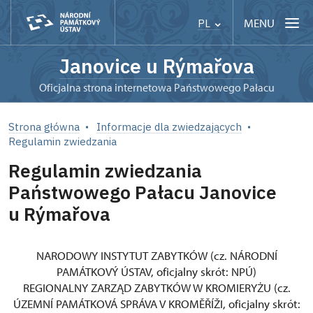
MENU
PL
Janovice u Rýmařova
Oficjalna strona internetowa Państwowego Pałacu
Strona główna
Informacje dla zwiedzających
Regulamin zwiedzania
Regulamin zwiedzania
Państwowego Pałacu Janovice
u Rýmařova
NARODOWY INSTYTUT ZABYTKÓW (cz. NÁRODNÍ
PAMÁTKOVÝ ÚSTAV, oficjalny skrót: NPÚ)
REGIONALNY ZARZĄD ZABYTKÓW W KROMIERYŻU (cz.
ÚZEMNÍ PAMÁTKOVÁ SPRÁVA V KROMĚŘÍŽI, oficjalny skrót: