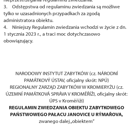
3. Odstępstwa od regulaminu zwiedzania są możliwe
tylko w uzasadnionych przypadkach za zgodą
administratora obiektu.
4. Niniejszy Regulamin zwiedzania wchodzi w życie z dn.
1 stycznia 2023 r., a traci moc dotychczasowo
obowiązujący.
NARODOWY INSTYTUT ZABYTKÓW (cz. NÁRODNÍ
PAMÁTKOVÝ ÚSTAV, oficjalny skrót: NPÚ)
REGIONALNY ZARZĄD ZABYTKÓW W KROMIERYŻU (cz.
ÚZEMNÍ PAMÁTKOVÁ SPRÁVA V KROMĚŘÍŽI, oficjalny skrót:
ÚPS v Kroměříži)
REGULAMIN ZWIEDZANIA OBIEKTU ZABYTKOWEGO
PAŃSTWOWEGO PAŁACU JANOVICE U RÝMAŘOVA,
zwanego dalej „obiektem“