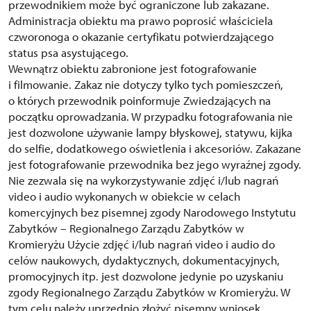
przewodnikiem może być ograniczone lub zakazane.
Administracja obiektu ma prawo poprosić właściciela
czworonoga o okazanie certyfikatu potwierdzającego
status psa asystującego.
Wewnątrz obiektu zabronione jest fotografowanie
i filmowanie. Zakaz nie dotyczy tylko tych pomieszczeń,
o których przewodnik poinformuje Zwiedzających na
początku oprowadzania. W przypadku fotografowania nie
jest dozwolone używanie lampy błyskowej, statywu, kijka
do selfie, dodatkowego oświetlenia i akcesoriów. Zakazane
jest fotografowanie przewodnika bez jego wyraźnej zgody.
Nie zezwala się na wykorzystywanie zdjęć i/lub nagrań
video i audio wykonanych w obiekcie w celach
komercyjnych bez pisemnej zgody Narodowego Instytutu
Zabytków – Regionalnego Zarządu Zabytków w
Kromieryżu Użycie zdjęć i/lub nagrań video i audio do
celów naukowych, dydaktycznych, dokumentacyjnych,
promocyjnych itp. jest dozwolone jedynie po uzyskaniu
zgody Regionalnego Zarządu Zabytków w Kromieryżu. W
tym celu należy uprzednio złożyć pisemny wniosek.