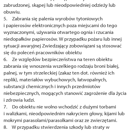
zabrudzonej, skąpej lub nieodpowiedniej odzieży lub
obuwiu.
5. Zabrania się palenia wyrobów tytoniowych
i papierosów elektronicznych poza miejscami do tego
wyznaczonymi, używania otwartego ognia i rzucania
niedopałków papierosów. W przypadku pożaru lub innej
sytuacji awaryjnej Zwiedzający zobowiązani są stosować
się do poleceń pracowników obiektu
6. Ze względów bezpieczeństwa na teren obiektu
zabrania się wnoszenia wszelkiego rodzaju broni białej,
palnej, w tym strzeleckiej (zakaz ten dot. również ich
replik), materiałów wybuchowych, łatwopalnych,
substancji chemicznych i innych przedmiotów
niebezpiecznych, mogących stanowić zagrożenie dla życia
i zdrowia ludzi.
7. Do obiektu nie wolno wchodzić z dużymi torbami
i walizkami, nieodpowiednim nakryciem głowy, kijami lub
mokrymi parasolami/parasolkami oraz ze zwierzętami.
8. W przypadku stwierdzenia szkody lub straty w