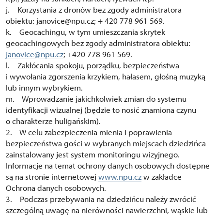
j. Korzystania z dronów bez zgody administratora
obiektu: janovice@npu.cz; + 420 778 961 569.
k. Geocachingu, w tym umieszczania skrytek
geocachingowych bez zgody administratora obiektu:
janovice@npu.cz
; +420 778 961 569.
l. Zakłócania spokoju, porządku, bezpieczeństwa
i wywołania zgorszenia krzykiem, hałasem, głośną muzyką
lub innym wybrykiem.
m. Wprowadzanie jakichkolwiek zmian do systemu
identyfikacji wizualnej (będzie to nosić znamiona czynu
o charakterze huligańskim).
2. W celu zabezpieczenia mienia i poprawienia
bezpieczeństwa gości w wybranych miejscach dziedzińca
zainstalowany jest system monitoringu wizyjnego.
Informacje na temat ochrony danych osobowych dostępne
są na stronie internetowej
www.npu.cz
w zakładce
Ochrona danych osobowych.
3. Podczas przebywania na dziedzińcu należy zwrócić
szczególną uwagę na nierówności nawierzchni, wąskie lub