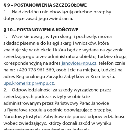
§ 9 – POSTANOWIENIA SZCZEGÓŁOWE
1. Na dziedzińcu nie obowiązują odrębne przepisy
dotyczące zasad jego zwiedzania.
§ 10 – POSTANOWIENIA KOŃCOWE
1. Wszelkie uwagi, w tym skargi i pochwały, można
składać pisemnie do księgi skarg i wniosków, która
znajduje się w obiekcie i która będzie wydana na życzenie
zwiedzającego przez administratora obiektu, tudzież drogą
korespondencyjną na adres
janovice@npu.cz
, telefonicznie
na nr: +420 778 961 569, osobiście na miejscu, tudzież na
adres Regionalnego Zarządu Zabytków w Kromieryżu:
ups.kromeriz.pr@npu.cz
.
2. Odpowiedzialności za szkody wyrządzone przez
zwiedzających podczas wizyty w obiekcie
administrowanym przez Państwowy Pałac Janovice
u Rýmařova regulują ogólnie obowiązujące przepisy.
Narodowy Instytut Zabytków nie ponosi odpowiedzialności
wobec zwiedzającyc, którzy doznali szkód w wyniku
nieprzestrzegania regulaminu zwiedzania.