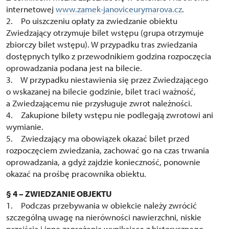
internetowej
www.zamek-janoviceurymarova.cz
.
2. Po uiszczeniu opłaty za zwiedzanie obiektu
Zwiedzający otrzymuje bilet wstępu (grupa otrzymuje
zbiorczy bilet wstępu). W przypadku tras zwiedzania
dostępnych tylko z przewodnikiem godzina rozpoczęcia
oprowadzania podana jest na bilecie.
3. W przypadku niestawienia się przez Zwiedzającego
o wskazanej na bilecie godzinie, bilet traci ważność,
a Zwiedzającemu nie przysługuje zwrot należności.
4. Zakupione bilety wstępu nie podlegają zwrotowi ani
wymianie.
5. Zwiedzający ma obowiązek okazać bilet przed
rozpoczęciem zwiedzania, zachować go na czas trwania
oprowadzania, a gdyż zajdzie konieczność, ponownie
okazać na prośbę pracownika obiektu.
§ 4 – ZWIEDZANIE OBJEKTU
1. Podczas przebywania w obiekcie należy zwrócić
szczególną uwagę na nierówności nawierzchni, niskie
przejścia i inne zagrożenia wynikające z historycznego