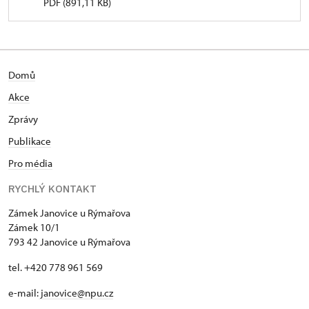
PDF (891,11 KB)
Domů
Akce
Zprávy
Publikace
Pro média
RYCHLÝ KONTAKT
Zámek Janovice u Rýmařova
Zámek 10/1
793 42 Janovice u Rýmařova
tel. +420 778 961 569
e-mail:
janovice@npu.cz