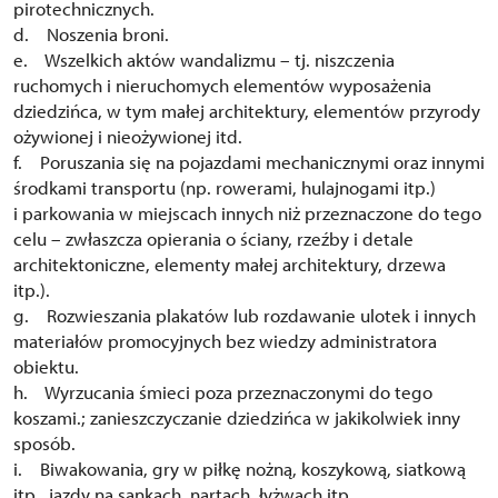
pirotechnicznych.
d. Noszenia broni.
e. Wszelkich aktów wandalizmu – tj. niszczenia
ruchomych i nieruchomych elementów wyposażenia
dziedzińca, w tym małej architektury, elementów przyrody
ożywionej i nieożywionej itd.
f. Poruszania się na pojazdami mechanicznymi oraz innymi
środkami transportu (np. rowerami, hulajnogami itp.)
i parkowania w miejscach innych niż przeznaczone do tego
celu – zwłaszcza opierania o ściany, rzeźby i detale
architektoniczne, elementy małej architektury, drzewa
itp.).
g. Rozwieszania plakatów lub rozdawanie ulotek i innych
materiałów promocyjnych bez wiedzy administratora
obiektu.
h. Wyrzucania śmieci poza przeznaczonymi do tego
koszami.; zanieszczyczanie dziedzińca w jakikolwiek inny
sposób.
i. Biwakowania, gry w piłkę nożną, koszykową, siatkową
itp., jazdy na sankach, nartach, łyżwach itp.