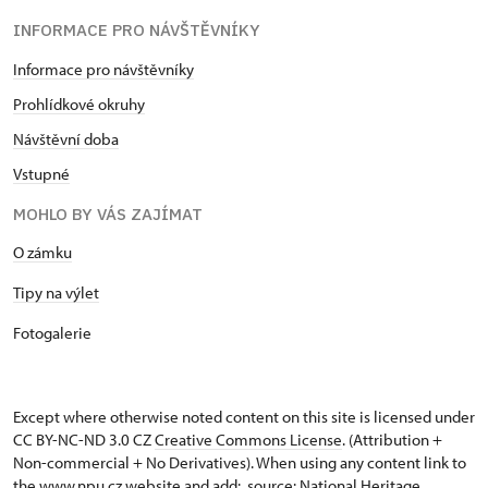
INFORMACE PRO NÁVŠTĚVNÍKY
Informace pro návštěvníky
Prohlídkové okruhy
Návštěvní doba
Vstupné
MOHLO BY VÁS ZAJÍMAT
O zámku
Tipy na výlet
Fotogalerie
Except where otherwise noted content on this site is licensed under
CC BY-NC-ND 3.0 CZ
Creative Commons License
. (Attribution +
Non-commercial + No Derivatives). When using any content link to
the www.npu.cz website and add: „source: National Heritage