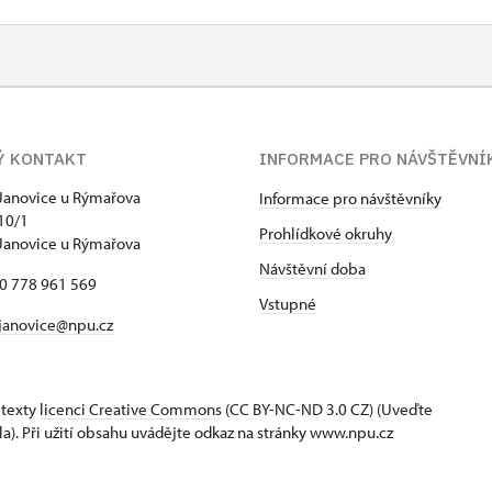
Ý KONTAKT
INFORMACE PRO NÁVŠTĚVNÍ
Janovice u Rýmařova
Informace pro návštěvníky
10/1
Prohlídkové okruhy
Janovice u Rýmařova
Návštěvní doba
20 778 961 569
Vstupné
janovice@npu.cz
 texty
licenci Creative Commons
(CC BY-NC-ND 3.0 CZ) (Uveďte
la). Při užití obsahu uvádějte odkaz na stránky www.npu.cz