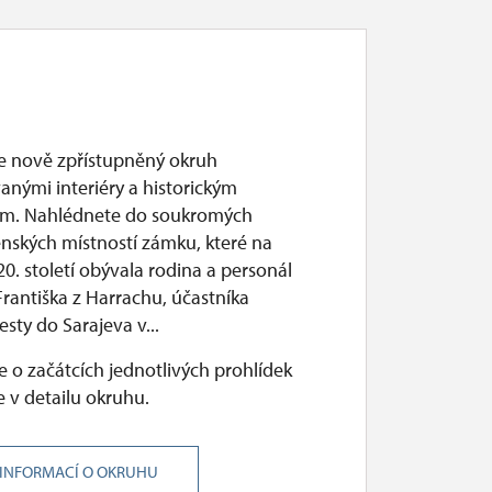
te nově zpřístupněný okruh
vanými interiéry a historickým
m. Nahlédnete do soukromých
enských místností zámku, které na
0. století obývala rodina a personál
rantiška z Harrachu, účastníka
sty do Sarajeva v...
 o začátcích jednotlivých prohlídek
 v detailu okruhu.
 INFORMACÍ O OKRUHU