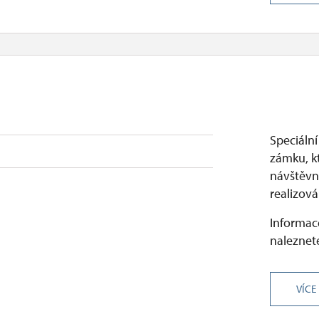
Speciální
zámku, k
návštěvni
realizová
Informace
naleznete
VÍCE