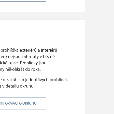
 prohlídka exteriérů a interiérů
teré nejsou zahrnuty v běžné
cké trase. Prohlídky jsou
ny několikrát do roka.
 o začátcích jednotlivých prohlídek
 v detailu okruhu.
 INFORMACÍ O OKRUHU