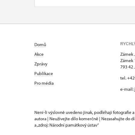
RYCHL
Domů
Akce
Zámek 
Zámek 
Zprávy
793 42 
Publikace
tel. +4
Pro média
e-mail:
Není-li výslovně uvedeno jinak, podléhají fotografie a
autora | Neužívejte dílo komerčně | Nezasahujte do dí
a „zdroj: Národní památkový ústav“