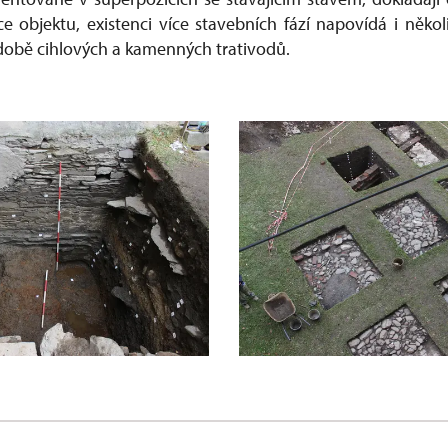
e objektu, existenci více stavebních fází napovídá i někol
odobě cihlových a kamenných trativodů.