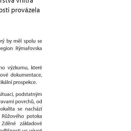
stva vnitra
osti provázela
rý by měl spolu se
 region Rýmařovska
ho výzkumu, které
ktové dokumentace,
ikální prospekce.
situaci, podstatným
pravami povrchů, od
kalita se nachází
a Růžového potoka
 Zděné základové
dlišnosti ve vývoji