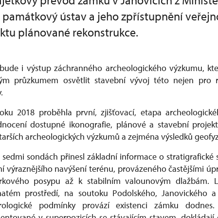
etkový převod zámku v Janovicích z Minister
 památkový ústav a jeho zpřístupnění veřejn
ektu plánované rekonstrukce.
 bude i výstup záchranného archeologického výzkumu, kte
kým průzkumem osvětlit stavební vývoj této nejen pro
.
018 proběhla první, zjišťovací, etapa archeologické
nocení dostupné ikonografie, plánové a stavební proje
tarších archeologických výzkumů a zejména výsledků geofyz
dmi sondách přinesl základní informace o stratigrafické 
ění výraznějšího navýšení terénu, provázeného častějšími ú
rkového posypu až k stabilním valounovým dlažbám. Lo
atém prostředí, na soutoku Podolského, Janovického 
ologické podmínky provází existenci zámku dodnes.
ntované v superpozicích se stávajícím stavem, dokládají o