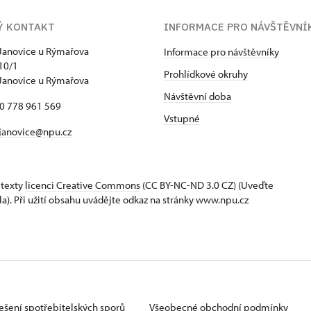
Ý KONTAKT
INFORMACE PRO NÁVŠTĚVNÍ
Janovice u Rýmařova
Informace pro návštěvníky
10/1
Prohlídkové okruhy
Janovice u Rýmařova
Návštěvní doba
20 778 961 569
Vstupné
janovice@npu.cz
 texty
licenci Creative Commons
(CC BY-NC-ND 3.0 CZ) (Uveďte
la). Při užití obsahu uvádějte odkaz na stránky www.npu.cz
ešení spotřebitelských sporů
Všeobecné obchodní podmínky