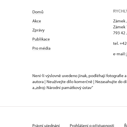
RYCHL
Domů
Akce
Zámek 
Zámek 
Zprávy
793 42 
Publikace
tel. +4
Pro média
e-mail:
Není-li výslovně uvedeno jinak, podléhají fotografie a
autora | Neužívejte dílo komerčně | Nezasahujte do dí
a „zdroj: Národní památkový ústav“
Právní ujednání
Prohlášení o přístupnosti
Ř