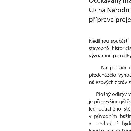
Očekávaný maj
ČR na Národní
příprava proj
Nedílnou součástí
stavebně historic
významné památky
Na podzim roku 2
předcházelo vyhod
nálezových zpráv s
Plošný odkryv v se
je především zjišt
jednoduchého ště
v původním bažin
a nevhodné hydr
konstrukce, dokume