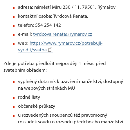
adresa: náměstí Míru 230 / 11, 79501, Rýmařov
kontaktní osoba: Tvrdcová Renata,
telefon: 554 254 142
e-mail:
tvrdcova.renata@rymarov.cz
web:
https://www.rymarov.cz/potrebuji-
vyridit/svatba
Zde je potřeba předložit nejpozději 1 měsíc před
svatebním obřadem:
vyplněný dotazník k uzavření manželství, dostupný
na webových stránkách MÚ
rodné listy
občanské průkazy
u rozvedených snoubenců též pravomocný
rozsudek soudu o rozvodu předchozího manželství