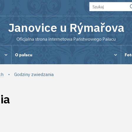
Janovice u Rýmařova
Oficjalna strona internetowa Państwowego Pałacu
O pałacu
Fot
ch
Godziny zwiedzania
ia