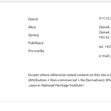
RYCHL
Domů
Akce
Zámek 
Zámek 
Zprávy
793 42 
Publikace
tel. +4
Pro média
e-mail:
Except where otherwise noted content on this site i
(Attribution + Non-commercial + No Derivatives). Wh
„source: National Heritage Institute“.