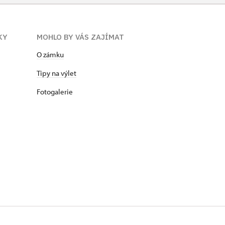
KY
MOHLO BY VÁS ZAJÍMAT
O zámku
Tipy na výlet
Fotogalerie