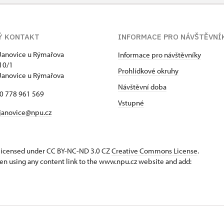
Ý KONTAKT
INFORMACE PRO NÁVŠTĚVNÍ
Janovice u Rýmařova
Informace pro návštěvníky
10/1
Prohlídkové okruhy
Janovice u Rýmařova
Návštěvní doba
20 778 961 569
Vstupné
janovice@npu.cz
s licensed under CC BY-NC-ND 3.0 CZ
Creative Commons License
.
en using any content link to the www.npu.cz website and add: