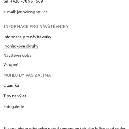
tel. +420 778 961 569
e-mail:
janovice@npu.cz
INFORMACE PRO NÁVŠTĚVNÍKY
Informace pro návštěvníky
Prohlídkové okruhy
Návštěvní doba
Vstupné
MOHLO BY VÁS ZAJÍMAT
O zámku
Tipy na výlet
Fotogalerie
Except where otherwise noted content on this site is licensed under