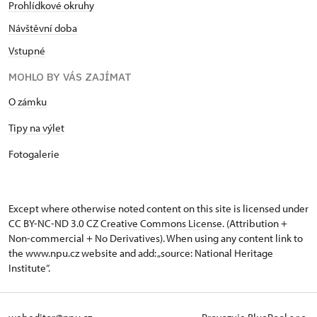
Prohlídkové okruhy
Návštěvní doba
Vstupné
MOHLO BY VÁS ZAJÍMAT
O zámku
Tipy na výlet
Fotogalerie
Except where otherwise noted content on this site is licensed under
CC BY-NC-ND 3.0 CZ
Creative Commons License
. (Attribution +
Non-commercial + No Derivatives). When using any content link to
the www.npu.cz website and add: „source: National Heritage
Institute“.