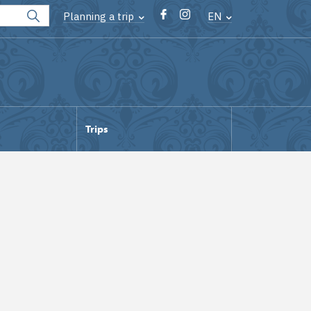
Planning a trip
EN
Trips