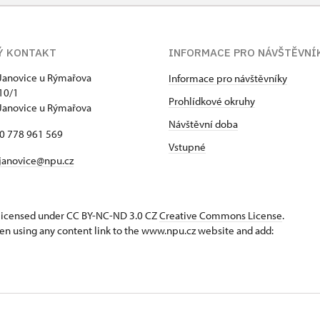
Ý KONTAKT
INFORMACE PRO NÁVŠTĚVNÍ
Janovice u Rýmařova
Informace pro návštěvníky
10/1
Prohlídkové okruhy
Janovice u Rýmařova
Návštěvní doba
20 778 961 569
Vstupné
janovice@npu.cz
s licensed under CC BY-NC-ND 3.0 CZ
Creative Commons License
.
en using any content link to the www.npu.cz website and add: