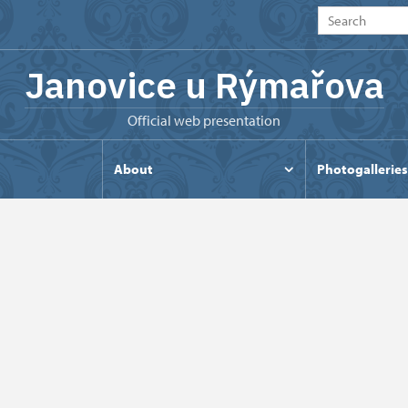
Janovice u Rýmařova
Official web presentation
s
About
Photogalleries