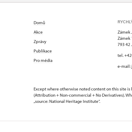
RYCHL
Domů
Akce
Zámek 
Zámek 
Zprávy
793 42 
Publikace
tel. +4
Pro média
e-mail:
Except where otherwise noted content on this site i
(Attribution + Non-commercial + No Derivatives). Wh
„source: National Heritage Institute“.