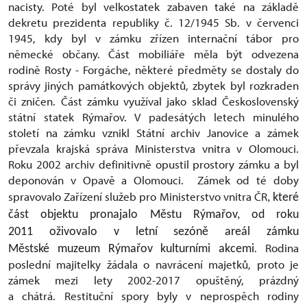
nacisty. Poté byl velkostatek zabaven také na základě
dekretu prezidenta republiky č. 12/1945 Sb. v červenci
1945, kdy byl v zámku zřízen internační tábor pro
německé občany. Část mobiliáře měla být odvezena
rodině Rosty - Forgáche, některé předměty se dostaly do
správy jiných památkových objektů, zbytek byl rozkraden
či zničen. Část zámku využíval jako sklad Československý
státní statek Rýmařov. V padesátých letech minulého
století na zámku vznikl Státní archiv Janovice a zámek
převzala krajská správa Ministerstva vnitra v Olomouci.
Roku 2002 archiv definitivně opustil prostory zámku a byl
deponován v Opavě a Olomouci. Zámek od té doby
spravovalo Zařízení služeb pro Ministerstvo vnitra ČR
, které
část objektu pronajalo Městu Rýmařov, od roku
2011 oživovalo v letní sezóně areál zámku
. Rodina
Městské muzeum Rýmařov kulturními akcemi
poslední majitelky žádala o navrácení majetků, proto je
zámek mezi lety 2002-2017 opuštěný, prázdný
a chátrá. Restituční spory byly v neprospěch rodiny