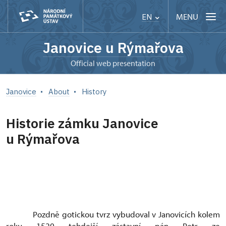
MENU
EN
Janovice u Rýmařova
Official web presentation
Janovice
About
History
Historie zámku Janovice
u Rýmařova
Pozdně gotickou tvrz vybudoval v Janovicích kolem
roku 1520 tehdejší zástavní pán Petr ze