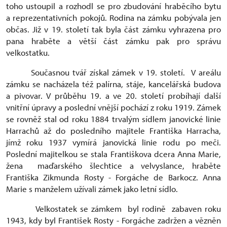
toho ustoupil a rozhodl se pro zbudování hraběcího bytu
a reprezentativních pokojů. Rodina na zámku pobývala jen
občas. Již v 19. století tak byla část zámku vyhrazena pro
pana hraběte a větší část zámku pak pro správu
velkostatku.
Současnou tvář získal zámek v 19. století. V areálu
zámku se nacházela též palírna, stáje, kancelářská budova
a pivovar.
V průběhu 19. a ve 20. století probíhají další
vnitřní úpravy a poslední vnější pochází z roku 1919. Zámek
se rovněž stal od roku 1884 trvalým sídlem janovické linie
Harrachů až do posledního majitele Františka Harracha,
jímž roku 1937 vymírá janovická linie rodu po meči.
Poslední majitelkou se stala Františkova dcera Anna Marie,
žena maďarského šlechtice a velvyslance, hraběte
Františka Zikmunda Rosty - Forgáche de Barkocz. Anna
Marie s manželem užívali zámek jako letní sídlo.
Velkostatek se zámkem byl rodině zabaven roku
1943, kdy byl František Rosty - Forgáche zadržen a vězněn